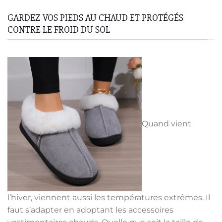
variations.
variations.
GARDEZ VOS PIEDS AU CHAUD ET PROTÉGÉS
Les
Les
CONTRE LE FROID DU SOL
options
options
peuvent
peuvent
être
être
choisies
choisies
sur
sur
la
la
page
page
du
du
produit
produit
Quand vient
l’hiver, viennent aussi les températures extrêmes. Il
faut s’adapter en adoptant les accessoires