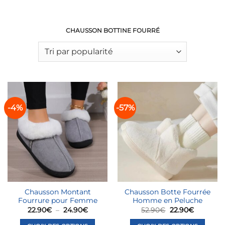
CHAUSSON BOTTINE FOURRÉ
-4%
-57%
Chausson Montant
Chausson Botte Fourrée
Fourrure pour Femme
Homme en Peluche
Plage
Le
Le
22.90
€
–
24.90
€
52.90
€
22.90
€
de
prix
prix
prix :
initial
actuel