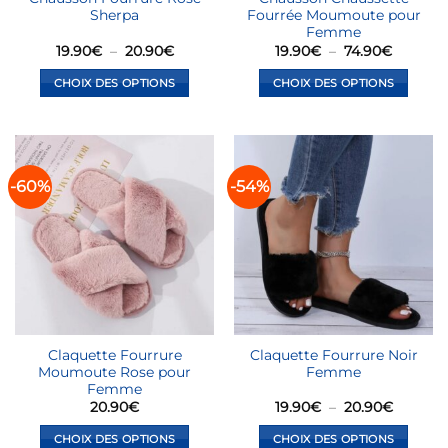
page
page
Sherpa
Fourrée Moumoute pour
du
du
Femme
produit
produit
Plage
Plage
19.90
€
–
20.90
€
19.90
€
–
74.90
€
de
de
prix :
prix :
CHOIX DES OPTIONS
CHOIX DES OPTIONS
19.90€
19.90€
à
à
Ce
Ce
20.90€
74.90€
produit
produit
a
a
plusieurs
plusieurs
-60%
-54%
variations.
variations.
Les
Les
options
options
peuvent
peuvent
être
être
choisies
choisies
sur
sur
la
la
Claquette Fourrure
Claquette Fourrure Noir
page
page
Moumoute Rose pour
Femme
du
du
Femme
produit
produit
Plage
20.90
€
19.90
€
–
20.90
€
de
prix :
CHOIX DES OPTIONS
CHOIX DES OPTIONS
19.90€