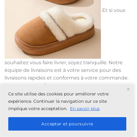
Et si vous
souhaitez vous faire livrer, soyez tranquille. Notre
équipe de livraisons est à votre service pour des
livraisons rapides et conformes à votre commande.
Faites-nous confiance. Nous vous garantissons une
expérience client inoubliable.
Ce site utilise des cookies pour améliorer votre
RESTEZ À LA MAISON DE MANIÈRE STYLÉE GRÂCE
expérience. Continuer la navigation sur ce site
À NOS MOTIFS ET AUX COULEURS
implique votre acceptation.
En savoir plus
Accepter et poursuivre
En plus d’être confortables, les chaussons fourrés de
notre collection sont des modèles qui brillent par