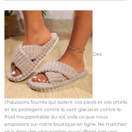
la
la
page
page
du
du
produit
produit
Des
chaussons fourrés qui isolent vos pieds et vos orteils
et les protègent contre le vent glacial et contre le
froid insupportable du sol, voilà ce que nous
proposons sur notre boutique en ligne. Ne marchez
plus dans des chaussettes qui n’offrent pas une