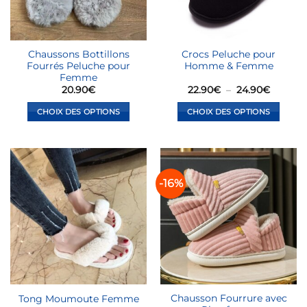
choisies
choisies
sur
sur
la
la
Chaussons Bottillons
Crocs Peluche pour
page
page
Fourrés Peluche pour
Homme & Femme
du
du
Femme
produit
produit
Plage
20.90
€
22.90
€
–
24.90
€
de
prix :
CHOIX DES OPTIONS
CHOIX DES OPTIONS
22.90€
à
Ce
Ce
24.90€
produit
produit
a
a
plusieurs
plusieurs
-16%
variations.
variations.
Les
Les
options
options
peuvent
peuvent
être
être
choisies
choisies
sur
sur
la
la
Chausson Fourrure avec
Tong Moumoute Femme
page
page