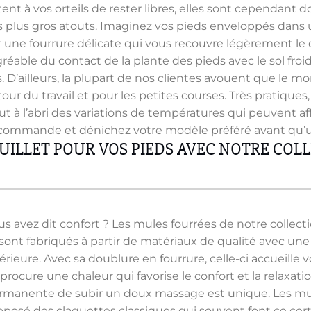
ent à vos orteils de rester libres, elles sont cependant 
s plus gros atouts. Imaginez vos pieds enveloppés dans
ar une fourrure délicate qui vous recouvre légèrement le 
éable du contact de la plante des pieds avec le sol froid e
es. D’ailleurs, la plupart de nos clientes avouent que le 
tour du travail et pour les petites courses. Très pratique
t à l’abri des variations de températures qui peuvent affe
 commande et dénichez votre modèle préféré avant qu’un 
UILLET POUR VOS PIEDS AVEC NOTRE COL
s avez dit confort ? Les mules fourrées de notre collectio
 sont fabriqués à partir de matériaux de qualité avec une 
érieure. Avec sa doublure en fourrure, celle-ci accueille 
 procure une chaleur qui favorise le confort et la relaxat
rmanente de subir un doux massage est unique. Les mul
pposé des claquettes classiques qui souvent font ce certain