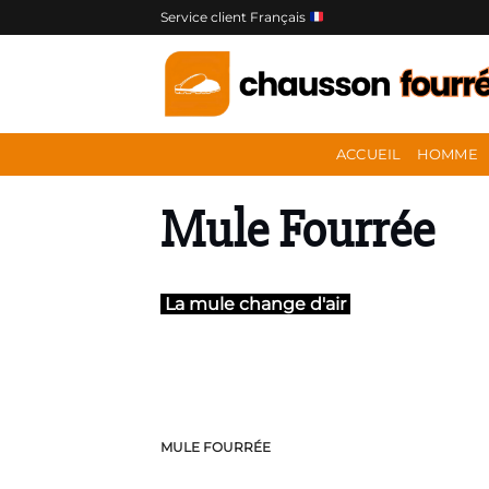
Passer
Service client Français
au
contenu
ACCUEIL
HOMME
Mule Fourrée
La mule change d'air
MULE FOURRÉE