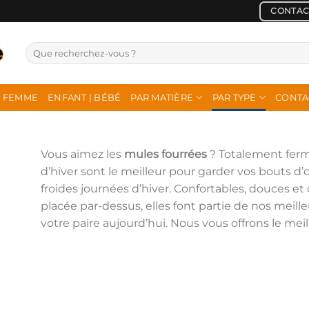
CONTAC
Recherche
pour :
FEMME
ENFANT | BÉBÉ
PAR MATIÈRE
PAR TYPE
CONTA
Vous aimez les
mules fourrées
? Totalement fermé
d’hiver sont le meilleur pour garder vos bouts d’
froides journées d’hiver. Confortables, douces et
placée par-dessus, elles font partie de nos mei
votre paire aujourd’hui. Nous vous offrons le mei