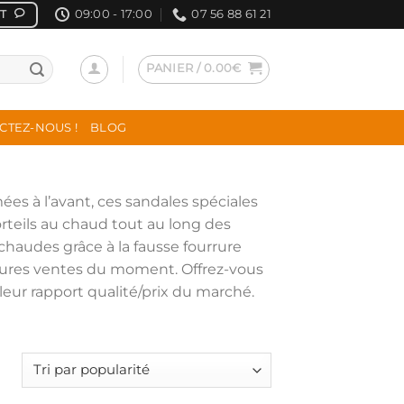
09:00 - 17:00
07 56 88 61 21
T
PANIER /
0.00
€
CTEZ-NOUS !
BLOG
es à l’avant, ces sandales spéciales
orteils au chaud tout au long des
 chaudes grâce à la fausse fourrure
lleures ventes du moment. Offrez-vous
lleur rapport qualité/prix du marché.