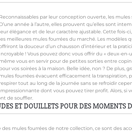
options
options
peuvent
peuvent
être
être
Reconnaissables par leur conception ouverte, les mules
choisies
choisies
D’une année à l’autre, elles prouvent qu’elles sont intem
sur
sur
leur élégance et de leur caractère ajustable. Cette fois-
la
la
les meilleures mules fourrées du marché. Les modèles 
page
page
offriront la douceur d’un chausson d’intérieur et la pratic
du
du
Incroyable ! Vous pouvez donc vous offrir du « deux-en-
produit
produit
même vous en servir pour de petites sorties entre copin
pour vos soirées à la maison. Belle idée, non ? De plus, g
mules fourrées évacuent efficacement la transpiration, p
respirer tout au long de la journée sans se refroidir ce
impressionnante dont vous pouvez tirer profit. Alors, 
t de souffler.
DES ET DOUILLETS POUR DES MOMENTS D
des mules fourrées de notre collection, ce sont des acc