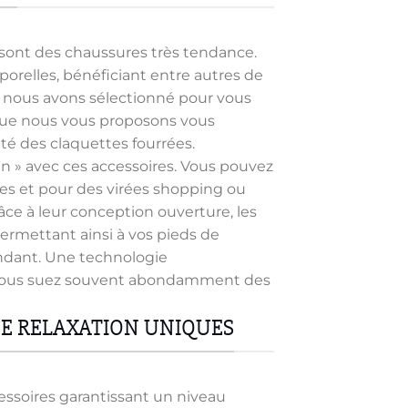
options
peuvent
être
 sont des chaussures très tendance.
choisies
porelles, bénéficiant entre autres de
sur
ci, nous avons sélectionné pour vous
la
que nous vous proposons vous
page
ité des claquettes fourrées.
du
un » avec ces accessoires. Vous pouvez
produit
es et pour des virées shopping ou
râce à leur conception ouverture, les
ermettant ainsi à vos pieds de
pendant. Une technologie
si vous suez souvent abondamment des
E RELAXATION UNIQUES
essoires garantissant un niveau