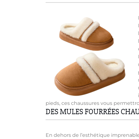
options
peuvent
être
choisies
sur
la
page
du
produit
pieds, ces chaussures vous permettron
DES MULES FOURRÉES CHAU
En dehors de l’esthétique imprenable 