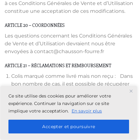
à ces Conditions Générales de Vente et d’Utilisation
constitue une acceptation de ces modifications.
ARTICLE 20 – COORDONNÉES
Les questions concernant les Conditions Générales
de Vente et d’Utilisation devraient nous être
envoyées à contact@chausson-fourre.fr
ARTICLE 21 – RÉCLAMATIONS ET REMBOURSEMENT
Colis marqué comme livré mais non reçu : Dans
bon nombre de cas, il est possible de récupérer
un colis mal livré. Voici les recommandations que
Ce site utilise des cookies pour améliorer votre
nous pouvons vous donner pour pouvoir localiser
expérience. Continuer la navigation sur ce site
votre envoi :
implique votre acceptation.
En savoir plus
Munissez-vous de votre numéro de suivi.
Accepter et poursuivre
Contactez la société de transport ou l’opérateur
postal en charge de votre envoi et notifiez-la de