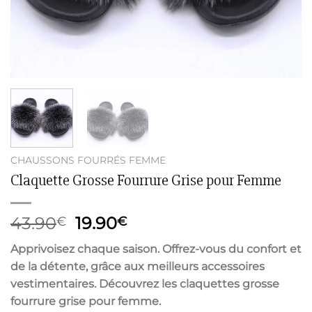
CHAUSSONS FOURRÉS FEMME
Claquette Grosse Fourrure Grise pour Femme
Le
Le
43.90
19.90
€
€
prix
prix
Apprivoisez chaque saison. Offrez-vous du confort et
initial
actuel
de la détente, grâce aux meilleurs accessoires
était :
est :
vestimentaires. Découvrez les claquettes grosse
43.90€.
19.90€.
fourrure grise pour femme.