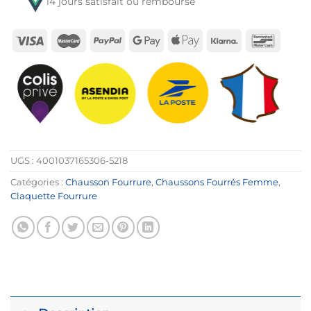
14 jours satisfait ou remboursé
UGS :
4001037165306-5218
Catégories :
Chausson Fourrure
,
Chaussons Fourrés Femme
,
Claquette Fourrure