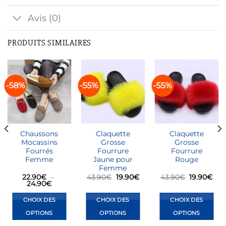
Avis (0)
PRODUITS SIMILAIRES
-58%
-55%
-55%
Chaussons
Claquette
Claquette
Mocassins
Grosse
Grosse
Fourrés
Fourrure
Fourrure
Femme
Jaune pour
Rouge
Femme
Le
Le
Le
Le
22.90
€
–
43.90
€
19.90
€
43.90
€
19.90
€
Plage
prix
prix
prix
prix
24.90
€
de
initial
actuel
initial
act
prix :
était :
est :
était :
est 
CHOIX DES
CHOIX DES
CHOIX DES
€
22.90€
43.90€.
19.90€.
43.90€.
19.
à
OPTIONS
OPTIONS
OPTIONS
€
24.90€
Ce
Ce
Ce