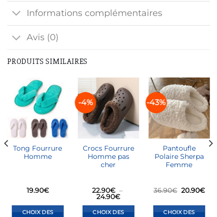
Informations complémentaires
Avis (0)
PRODUITS SIMILAIRES
-4%
-43%
Tong Fourrure
Crocs Fourrure
Pantoufle
Homme
Homme pas
Polaire Sherpa
cher
Femme
Le
Le
19.90
€
22.90
€
–
36.90
€
20.90
€
ix
Plage
prix
prix
24.90
€
tuel
de
initial
act
t :
prix :
était :
est 
CHOIX DES
CHOIX DES
CHOIX DES
.90€.
22.90€
36.90€.
20.