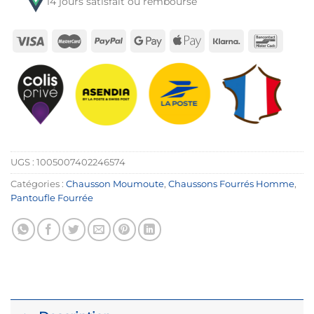
14 jours satisfait ou remboursé
UGS :
1005007402246574
Catégories :
Chausson Moumoute
,
Chaussons Fourrés Homme
,
Pantoufle Fourrée