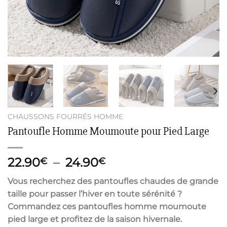
CHAUSSONS FOURRÉS HOMME
Pantoufle Homme Moumoute pour Pied Large
Plage
22.90
–
24.90
€
€
de
Vous recherchez des pantoufles chaudes de grande
prix :
taille pour passer l’hiver en toute sérénité ?
22.90€
Commandez ces pantoufles homme moumoute
à
pied large et profitez de la saison hivernale.
24.90€